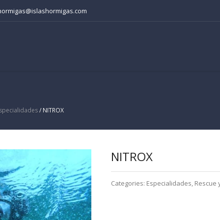
lashormigas@islashormigas.com
specialidades
/ NITROX
NITROX
Categories:
Especialidades
,
Rescue 