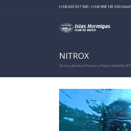
(+34) 620 557 940 - (+34) 968 145 530 is
NITROX
Strona główna
/
Rescue y Especialidades
/
E