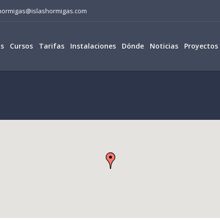
lashormigas@islashormigas.com
os
Cursos
Tarifas
Instalaciones
Dónde
Noticias
Proyectos