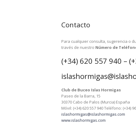
Contacto
Para cualquier consulta, sugerencia o d
través de nuestro
Número de Teléfon
(+34) 620 557 940
–
(
islashormigas@islash
Club de Buceo Islas Hormigas
Paseo de la Barra, 15
30370 Cabo de Palos (Murcia) España
Móvil: (+34) 620 557 940 Teléfono: (+34) 9
islashormigas@islashormigas.com
www.islashormigas.com