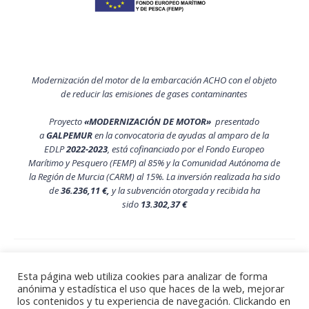
Modernización del motor de la embarcación ACHO con el objeto
de reducir las emisiones de gases contaminantes
Proyecto
«MODERNIZACIÓN DE MOTOR»
presentado
a
GALPEMUR
en la convocatoria de ayudas al amparo de la
EDLP
2022-2023
, está cofinanciado por el Fondo Europeo
Marítimo y Pesquero (FEMP) al 85% y la Comunidad Autónoma de
la Región de Murcia (CARM) al 15%. La inversión realizada ha sido
de
36.236,11 €,
y la subvención otorgada y recibida ha
sido
13.302,37 €
Política de privacidad y aviso legal
Esta página web utiliza cookies para analizar de forma
Política de Cookies
anónima y estadística el uso que haces de la web, mejorar
Noticias
los contenidos y tu experiencia de navegación. Clickando en