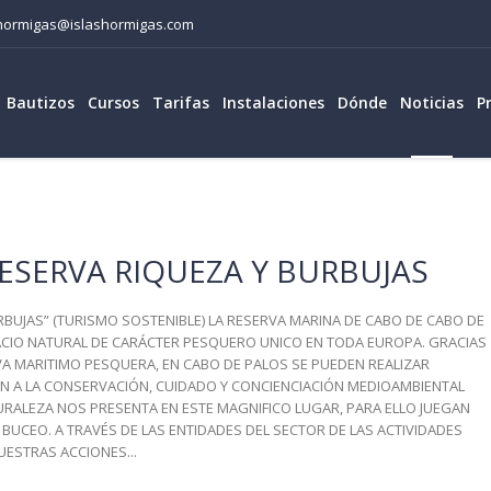
lashormigas@islashormigas.com
Bautizos
Cursos
Tarifas
Instalaciones
Dónde
Noticias
P
RESERVA RIQUEZA Y BURBUJAS
RBUJAS” (TURISMO SOSTENIBLE) LA RESERVA MARINA DE CABO DE CABO DE
PACIO NATURAL DE CARÁCTER PESQUERO UNICO EN TODA EUROPA. GRACIAS
VA MARITIMO PESQUERA, EN CABO DE PALOS SE PUEDEN REALIZAR
N A LA CONSERVACIÓN, CUIDADO Y CONCIENCIACIÓN MEDIOAMBIENTAL
URALEZA NOS PRESENTA EN ESTE MAGNIFICO LUGAR, PARA ELLO JUEGAN
BUCEO. A TRAVÉS DE LAS ENTIDADES DEL SECTOR DE LAS ACTIVIDADES
UESTRAS ACCIONES...