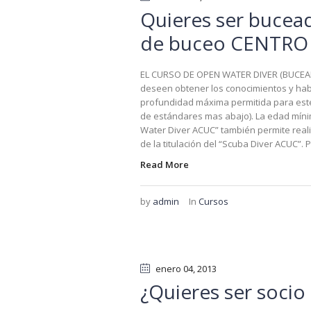
Quieres ser bucead
de buceo CENTRO
EL CURSO DE OPEN WATER DIVER (BUCEAD
deseen obtener los conocimientos y habi
profundidad máxima permitida para este
de estándares mas abajo). La edad míni
Water Diver ACUC” también permite reali
de la titulación del “Scuba Diver ACUC”. 
Read More
by
admin
In
Cursos
enero 04
, 2013
¿Quieres ser socio