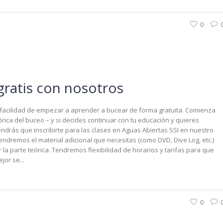
0
gratis con nosotros
a facilidad de empezar a aprender a bucear de forma gratuita. Comienza
órica del buceo – y si decides continuar con tu educación y quieres
endrás que inscribirte para las clases en Aguas Abiertas SSI en nuestro
endremos el material adicional que necesitas (como DVD, Dive Log, etc.)
la parte teórica. Tendremos flexibilidad de horarios y tarifas para que
or se...
0