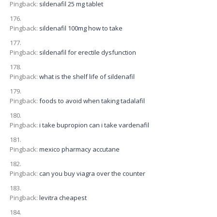
Pingback:
sildenafil 25 mg tablet
Pingback:
sildenafil 100mg how to take
Pingback:
sildenafil for erectile dysfunction
Pingback:
what is the shelf life of sildenafil
Pingback:
foods to avoid when taking tadalafil
Pingback:
i take bupropion can i take vardenafil
Pingback:
mexico pharmacy accutane
Pingback:
can you buy viagra over the counter
Pingback:
levitra cheapest