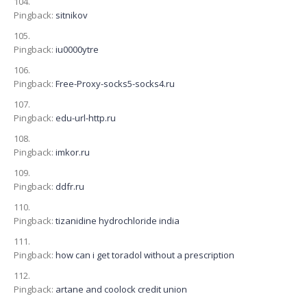
Pingback:
sitnikov
Pingback:
iu0000ytre
Pingback:
Free-Proxy-socks5-socks4.ru
Pingback:
edu-url-http.ru
Pingback:
imkor.ru
Pingback:
ddfr.ru
Pingback:
tizanidine hydrochloride india
Pingback:
how can i get toradol without a prescription
Pingback:
artane and coolock credit union