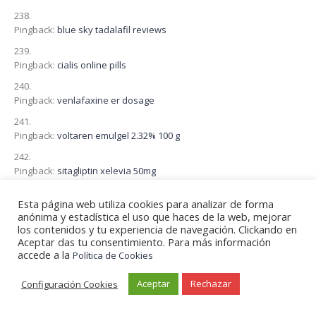
Pingback:
blue sky tadalafil reviews
Pingback:
cialis online pills
Pingback:
venlafaxine er dosage
Pingback:
voltaren emulgel 2.32% 100 g
Pingback:
sitagliptin xelevia 50mg
Esta página web utiliza cookies para analizar de forma
Pingback:
oral spironolactone for hair loss
anónima y estadística el uso que haces de la web, mejorar
los contenidos y tu experiencia de navegación. Clickando en
Aceptar das tu consentimiento. Para más información
Pingback:
itchy synthroid
accede a la
Política de Cookies
Pingback:
stromectol generic name
Aceptar
Rechazar
Configuración Cookies
Pingback:
dutasteride tamsulosin hydrochloride side effects