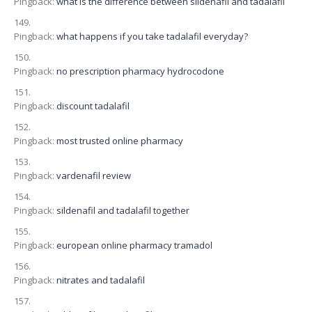
Pingback:
what is the difference between sildenafil and tadalafil
Pingback:
what happens if you take tadalafil everyday?
Pingback:
no prescription pharmacy hydrocodone
Pingback:
discount tadalafil
Pingback:
most trusted online pharmacy
Pingback:
vardenafil review
Pingback:
sildenafil and tadalafil together
Pingback:
european online pharmacy tramadol
Pingback:
nitrates and tadalafil