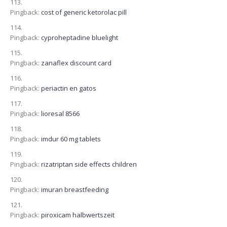
Pingback:
cost of generic ketorolac pill
Pingback:
cyproheptadine bluelight
Pingback:
zanaflex discount card
Pingback:
periactin en gatos
Pingback:
lioresal 8566
Pingback:
imdur 60 mg tablets
Pingback:
rizatriptan side effects children
Pingback:
imuran breastfeeding
Pingback:
piroxicam halbwertszeit