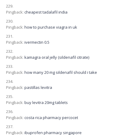
Pingback:
cheapest tadalafil india
Pingback:
how to purchase viagra in uk
Pingback:
ivermectin 0.5
Pingback:
kamagra oral jelly (sildenafil citrate)
Pingback:
how many 20 mg sildenafil should i take
Pingback:
pastillas levitra
Pingback:
buy levitra 20mg tablets
Pingback:
costa rica pharmacy percocet
Pingback:
ibuprofen pharmacy singapore