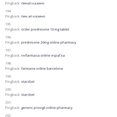
Pingback:
пинап казино
Pingback:
пин ап казино
Pingback:
order prednisone 10 mg tablet
Pingback:
prednisone 20mg online pharmacy
Pingback:
п»їfarmacia online espaГ±a
Pingback:
farmacia online barcelona
Pingback:
starzbet
Pingback:
starzbet
Pingback:
generic provigil online pharmacy