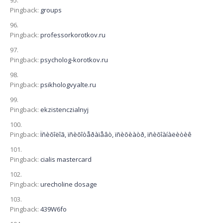
Pingback:
groups
Pingback:
professorkorotkov.ru
Pingback:
psycholog-korotkov.ru
Pingback:
psikhologvyalte.ru
Pingback:
ekzistenczialnyj
Pingback:
Ïñèõîëîã, ïñèõîòåðàïåâò, ïñèõèàòð, ïñèõîàíàëèòèê
Pingback:
cialis mastercard
Pingback:
urecholine dosage
Pingback:
439W6fo