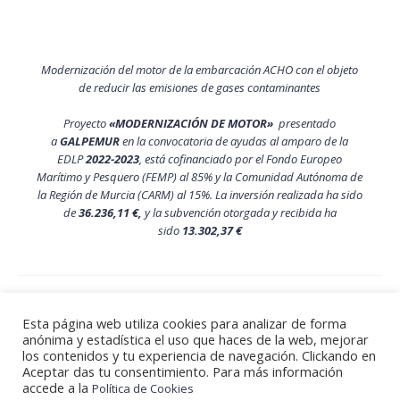
Modernización del motor de la embarcación ACHO con el objeto
de reducir las emisiones de gases contaminantes
Proyecto
«MODERNIZACIÓN DE MOTOR»
presentado
a
GALPEMUR
en la convocatoria de ayudas al amparo de la
EDLP
2022-2023
, está cofinanciado por el Fondo Europeo
Marítimo y Pesquero (FEMP) al 85% y la Comunidad Autónoma de
la Región de Murcia (CARM) al 15%. La inversión realizada ha sido
de
36.236,11 €,
y la subvención otorgada y recibida ha
sido
13.302,37 €
Política de privacidad y aviso legal
Esta página web utiliza cookies para analizar de forma
Política de Cookies
anónima y estadística el uso que haces de la web, mejorar
Noticias
los contenidos y tu experiencia de navegación. Clickando en
Aceptar das tu consentimiento. Para más información
Contacto
accede a la
Política de Cookies