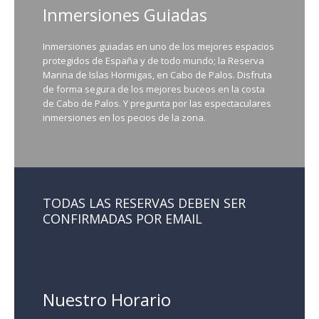
Inmersiones Guiadas
Inmersiones guiadas en uno de los mejores espacios
protegidos de España y de todo mundo; la Reserva
Marina de Islas Hormigas, en Cabo de Palos. Disfruta
de forma segura de los mejores buceos en la costa
de Cabo de Palos. Y pregunta por las espectaculares
inmersiones en los pecios de la zona.
TODAS LAS RESERVAS DEBEN SER
CONFIRMADAS POR EMAIL
Nuestro Horario