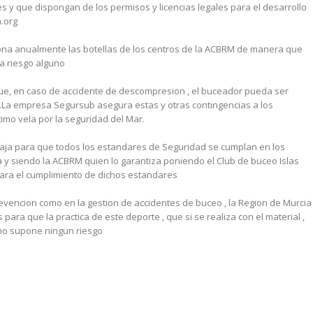
y que dispongan de los permisos y licencias legales para el desarrollo
.org
iona anualmente las botellas de los centros de la ACBRM de manera que
ta riesgo alguno
e, en caso de accidente de descompresion , el buceador pueda ser
.La empresa Segursub asegura estas y otras contingencias a los
mo vela por la seguridad del Mar.
baja para que todos los estandares de Seguridad se cumplan en los
 y siendo la ACBRM quien lo garantiza poniendo el Club de buceo Islas
ra el cumplimiento de dichos estandares
evencion como en la gestion de accidentes de buceo , la Region de Murcia
ra que la practica de este deporte , que si se realiza con el material ,
no supone ningun riesgo