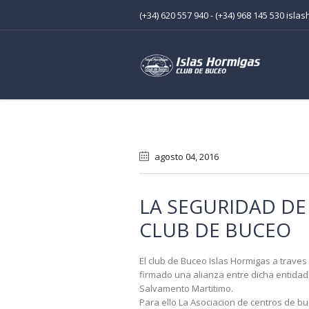
(+34) 620 557 940 - (+34) 968 145 530 is
agosto 04
, 2016
LA SEGURIDAD DE
CLUB DE BUCEO
El club de Buceo Islas Hormigas a trave
firmado una alianza entre dicha entida
Salvamento Martitimo.
Para ello La Asociacion de centros de bu