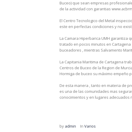
Buceo) que sean empresas profesionales 
de la actividad con garantias www.acbrm
El Centro Tecnologico del Metal inspecc
este en perfectas condiciones y no exis
La Camara Hiperbarica UMH garantiza qu
tratado en pocos minutos en Cartagena 
buceadores , mientras Salvamento Mariti
La Capitania Maritima de Cartagena tra
Centros de Buceo de la Region de Murcia
Hormiga de buceo su máximo empeño pa
De esta manera , tanto en materia de pr
es una de las comunidades mas seguras pa
conocimientos y en lugares adecuados 
by
admin
In
Varios