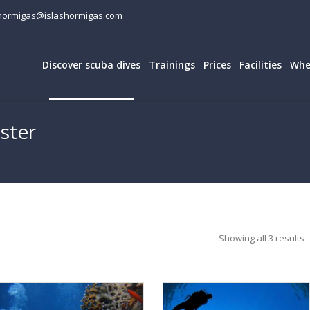
lashormigas@islashormigas.com
Discover scuba dives
Trainings
Prices
Facilities
Whe
ster
Showing all 3 results