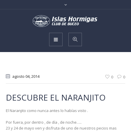
agosto 04
, 2014
0
0
DESCUBRE EL NARANJITO
El Naranjito como nunca antes lo habías visto .
Por fuera, por dentro , de día , de noche…..
23 y 24 de mayo ven y disfruta de uno de nuestros pecios mas