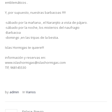
emblemáticos .
Y, por supuesto, nuestras barbacoas !!!!!
-sábado por la mañana , el Naranjito a vista de pájaro.
-sábado por la noche, los misterios del naufragio
-Barbacoa
-domingo ,en las tripas de la bestia.
Islas Hormigas te quiere!!!
información y reservas en:
www.islashormigas@islashormigas.com
Tlf; 968145530
by
admin
In
Varios
Enlace Previo