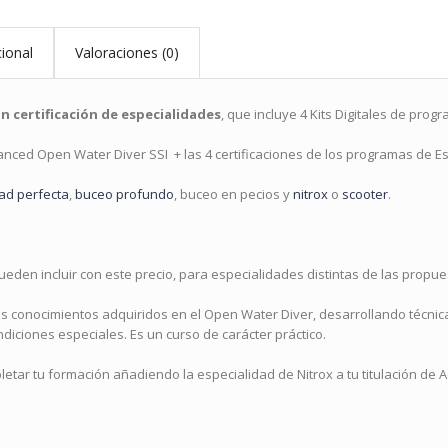
ional
Valoraciones (0)
 certificación de especialidades
, que incluye 4 Kits Digitales de pro
vanced Open Water Diver SSI + las 4 certificaciones de los programas de E
dad perfecta
,
buceo profundo
, buceo en pecios y
nitrox
o
scooter
.
eden incluir con este precio, para especialidades distintas de las propue
os conocimientos adquiridos en el Open Water Diver, desarrollando técni
diciones especiales. Es un curso de carácter práctico.
etar tu formación añadiendo la especialidad de Nitrox a tu titulación de 