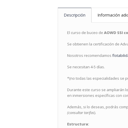
Descripción
Información adic
El curso de buceo de
AOWD SSI con
Se obtienen la certificación de Ad
Nosotros recomendamos
flotabili
Se necesitan 4-5 días.
*(no todas las especialidades se pu
Durante este curso se ampliarán l
en inmersiones específicas con con
Además, si lo deseas, podrás compl
(consultar tarifas
).
Estructura: