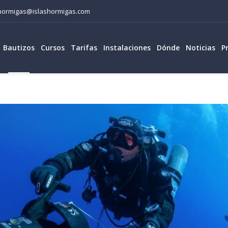
lashormigas@islashormigas.com
Bautizos
Cursos
Tarifas
Instalaciones
Dónde
Noticias
P