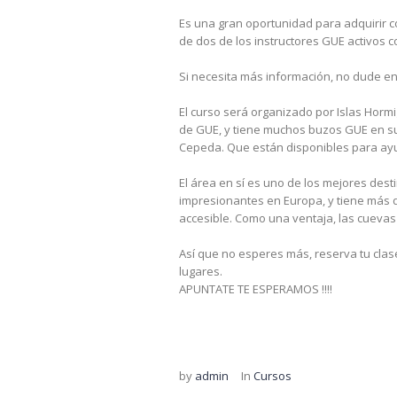
Es una gran oportunidad para adquirir c
de dos de los instructores GUE activos 
Si necesita más información, no dude e
El curso será organizado por Islas Hormig
de GUE, y tiene muchos buzos GUE en su p
Cepeda. Que están disponibles para ayud
El área en sí es uno de los mejores des
impresionantes en Europa, y tiene más 
accesible. Como una ventaja, las cuevas
Así que no esperes más, reserva tu clase
lugares.
APUNTATE TE ESPERAMOS !!!!
by
admin
In
Cursos