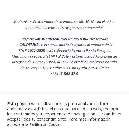
Modernización del motor de la embarcación ACHO con el objeto
de reducir las emisiones de gases contaminantes
Proyecto
«MODERNIZACIÓN DE MOTOR»
presentado
a
GALPEMUR
en la convocatoria de ayudas al amparo de la
EDLP
2022-2023
, está cofinanciado por el Fondo Europeo
Marítimo y Pesquero (FEMP) al 85% y la Comunidad Autónoma de
la Región de Murcia (CARM) al 15%. La inversión realizada ha sido
de
36.236,11 €,
y la subvención otorgada y recibida ha
sido
13.302,37 €
Política de privacidad y aviso legal
Esta página web utiliza cookies para analizar de forma
Política de Cookies
anónima y estadística el uso que haces de la web, mejorar
Noticias
los contenidos y tu experiencia de navegación. Clickando en
Aceptar das tu consentimiento. Para más información
Contacto
accede a la
Política de Cookies